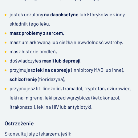
jesteś uczulony
na dapoksetynę
lub którykolwiek inny
składnik tego leku,
masz problemy z sercem,
masz umiarkowaną lub ciężką niewydolność wątroby,
masz historię omdleń,
doświadczyłeś
manii lub depresji,
przyjmujesz
leki na depresję
(inhibitory MAO lub inne),
schizofrenię
(tioridazyna),
przyjmujesz lit, linezolid, tramadol, tryptofan, dziurawiec,
leki na migrenę, leki przeciwgrzybicze (ketokonazol,
itrakonazol), leki na HIV lub antybiotyki.
Ostrzeżenie
Skonsultuj się z lekarzem, jeśli: