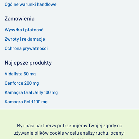
Ogólne warunki handlowe
Zamówienia
Wysyłka i płatność
Zwroty i reklamacje
Ochrona prywatności
Najlepsze produkty
Vidalista 60 mg
Cenforce 200 mg
Kamagra Oral Jelly 100 mg
Kamagra Gold 100 mg
My i nasi partnerzy potrzebujemy Twojej zgody na
używanie plików cookie w celu analizy ruchu, oceny i
Leki na zaburzenia erekcji bez recepty (często poszukiwane