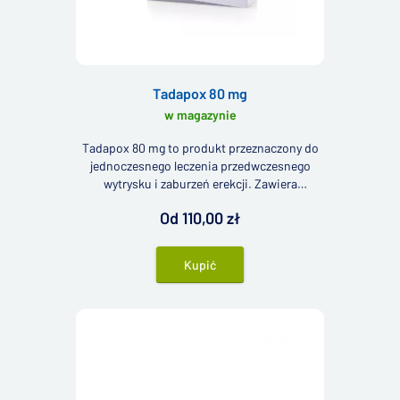
Tadapox 80 mg
w magazynie
Tadapox 80 mg to produkt przeznaczony do
jednoczesnego leczenia przedwczesnego
wytrysku i zaburzeń erekcji. Zawiera
substancję czynną tadalafil oraz składnik
Od 110,00 zł
przeciwko przedwczesnemu wytryskowi –
dapoksetynę.
Kupić