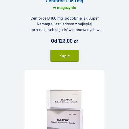
Cenforce D 160 mg
w magazynie
Cenforce D 160 mg, podobnie jak Super
Kamagra, jest jednym z najlepiej
sprzedających się leków stosowanych w
leczeniu zarówno przedwczesnego wytrysku,
Od 123,00 zł
jak i zaburzeń erekcji.
Kupić