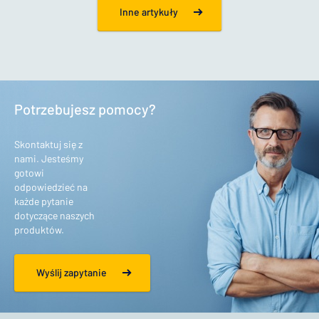
Inne artykuły
Potrzebujesz pomocy?
Skontaktuj się z
nami. Jesteśmy
gotowi
odpowiedzieć na
każde pytanie
dotyczące naszych
produktów.
Wyślij zapytanie