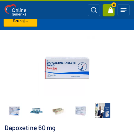
0
Szukaj...
Strona główna
Przedwczesny wytrysk
Dapoxetine 60 mg
Dapoxetine 60 mg