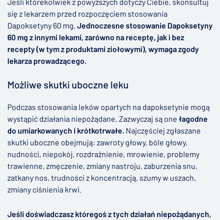
Jeśli którekolwiek z powyższych dotyczy Ciebie, skonsultuj
się z lekarzem przed rozpoczęciem stosowania
Dapoksetyny 60 mg.
Jednoczesne stosowanie Dapoksetyny
60 mg z innymi lekami, zarówno na receptę, jak i bez
recepty (w tym z produktami ziołowymi), wymaga zgody
lekarza prowadzącego.
Możliwe skutki uboczne leku
Podczas stosowania leków opartych na dapoksetynie mogą
wystąpić działania niepożądane. Zazwyczaj są one
łagodne
do umiarkowanych i krótkotrwałe.
Najczęściej zgłaszane
skutki uboczne obejmują: zawroty głowy, bóle głowy,
nudności, niepokój, rozdrażnienie, mrowienie, problemy
trawienne, zmęczenie, zmiany nastroju, zaburzenia snu,
zatkany nos, trudności z koncentracją, szumy w uszach,
zmiany ciśnienia krwi.
Jeśli doświadczasz któregoś z tych działań niepożądanych,