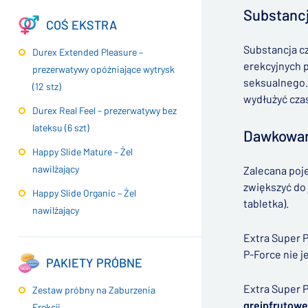
Substanc
COŚ EKSTRA
Substancja c
Durex Extended Pleasure –
erekcyjnych p
prezerwatywy opóźniające wytrysk
seksualnego.
(12 stz)
wydłużyć cza
Durex Real Feel – prezerwatywy bez
lateksu (6 szt)
Dawkowan
Happy Slide Mature – Żel
nawilżający
Zalecana poje
zwiększyć do 
Happy Slide Organic – Żel
tabletka).
nawilżający
Extra Super P
P-Force nie j
PAKIETY PRÓBNE
Extra Super P
Zestaw próbny na Zaburzenia
grejpfrutow
Erekcji