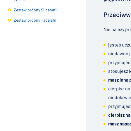
Zestaw próbny Sildenafil
Przeciww
Zestaw próbny Tadalafil
Nie należy pr
jesteś ucz
niedawno 
przyjmuje
stosujesz l
masz inną 
cierpisz na
niedokrwie
przyjmuje
cierpisz n
masz napa