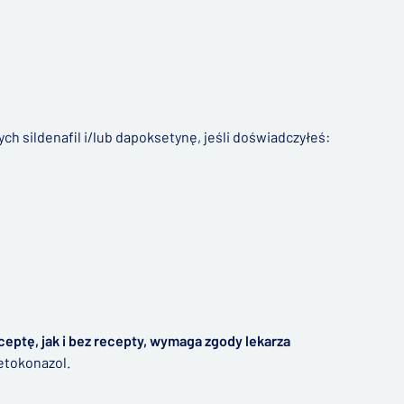
h sildenafil i/lub dapoksetynę, jeśli doświadczyłeś:
ceptę, jak i bez recepty, wymaga zgody lekarza
ketokonazol.