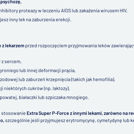
a psychozę,
nhibitory proteazy w leczeniu AIDS lub zakażenia wirusem HIV,
jesz inny lek na zaburzenia erekcji.
e
ę z lekarzem
przed rozpoczęciem przyjmowania leków zawierającyc
 z sercem,
yroniego lub innej deformacji prącia,
zodowej lub zaburzeń krzepnięcia (takich jak hemofilia),
ji niektórych cukrów (np. laktozy),
rpowatej, białaczki lub szpiczaka mnogiego.
 stosowanie
Extra Super P-Force z innymi lekami, zarówno na re
o,
szczególnie jeśli przyjmujesz erytromycynę, cymetydynę lub 