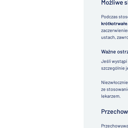
Możliwe s
Podczas stos
krótkotrwałe
zaczerwienien
ustach, zawr
Ważne ostr
Jeśli wystąp
szczególnie j
Niezwłocznie 
ze stosowanie
lekarzem.
Przecho
Przechowywać