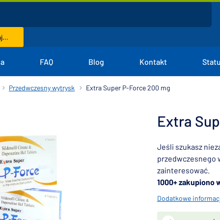
...
na
FAQ
Blog
Kontakt
Stat
Przedwczesny wytrysk
Extra Super P-Force 200 mg
Extra Sup
Jeśli szukasz nie
przedwczesnego w
zainteresować.
1000+ zakupiono 
Dodatkowe informac