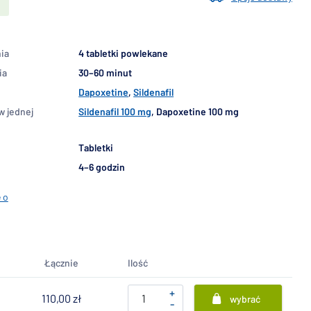
ia
4 tabletki powlekane
ia
30–60 minut
Dapoxetine
,
Sildenafil
w jednej
Sildenafil 100 mg
, Dapoxetine 100 mg
Tabletki
4–6 godzin
 o
Łącznie
Ilość
+
110,00 zł
wybrać
-