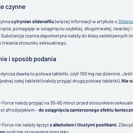
je czynne
zynna
cytrynian sildenafilu
(więcej informacji w artykule o
Sildena
rącia, pomagając w osiągnięciu szybkiej, długotrwałej, twardej 
 Substancja czynna dapoksetyna należy do klasy selektywnych i
s trwania stosunku seksualnego.
ie i sposób podania
dyncza dawka to połowa tabletki, czyli 100 mg raz dziennie. Jeśl
jednej całej tabletki (należy przyjąć drugą połowę tabletki).
Nie n
-Force należy przyjąć na 30–60 minut przed stosunkiem seksualny
est afrodyzjakiem –
do osiągnięcia zamierzonego efektu konieczn
-Force nie należy łączyć
z alkoholem i tłustymi posiłkami.
Zdecyd
ego
podczas stosowania tego leku.