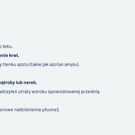
o leku,
enie krwi,
y tlenku azotu (takie jak azotan amylu),
ątroby lub nerek,
świadczyłeś utraty wzroku spowodowanej przednią
torowe nadciśnienie płucne),