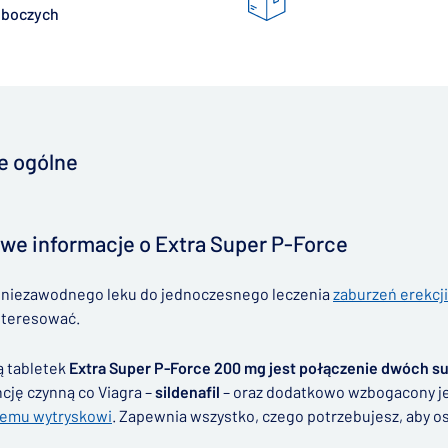
oboczych
e ogólne
we informacje o Extra Super P-Force
z niezawodnego leku do jednoczesnego leczenia
zaburzeń erekcji
nteresować.
ą tabletek
Extra Super P-Force 200 mg jest połączenie dwóch su
cję czynną co Viagra –
sildenafil
– oraz dodatkowo wzbogacony j
emu wytryskowi
. Zapewnia wszystko, czego potrzebujesz, aby os