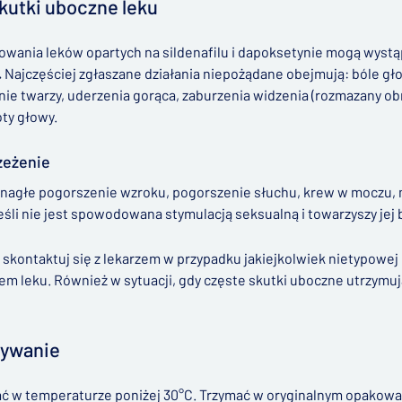
kutki uboczne leku
owania leków opartych na sildenafilu i dapoksetynie mogą wystą
.
Najczęściej zgłaszane działania niepożądane obejmują: bóle gł
ie twarzy, uderzenia gorąca, zaburzenia widzenia (rozmazany obr
oty głowy.
zeżenie
i nagłe pogorszenie wzroku, pogorszenie słuchu, krew w moczu, 
eśli nie jest spowodowana stymulacją seksualną i towarzyszy jej 
skontaktuj się z lekarzem w przypadku jakiejkolwiek nietypowej
m leku. Również w sytuacji, gdy częste skutki uboczne utrzymują 
wywanie
 w temperaturze poniżej 30°C. Trzymać w oryginalnym opakowan