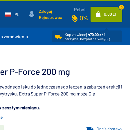
0
Rabat
Zaloguj
0,00 zł
PL
0%
Rejestrować
Kup za więcej
470,00 zł
i
us zamówienia
otrzymaj bezpłatną wysyłkę.
er P-Force 200 mg
zawodnego leku do jednoczesnego leczenia zaburzeń erekcji i
ytrysku, Extra Super P-Force 200 mg może Cię
w zeszłym miesiącu.
je
Opcje dostawy