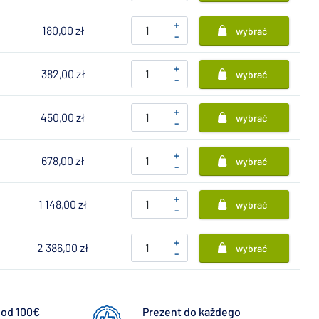
+
180,00 zł
wybrać
-
+
382,00 zł
wybrać
-
+
450,00 zł
wybrać
-
+
678,00 zł
wybrać
-
+
1 148,00 zł
wybrać
-
+
2 386,00 zł
wybrać
-
od 100€
Prezent do każdego