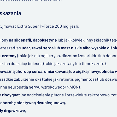
skazania
zyjmować Extra Super P-Force 200 mg, jeśli:
ulony
na sildenafil, dapoksetynę
lub jakikolwiek inny składnik teg
przeszedłeś
udar, zawał serca lub masz niskie albo wysokie ciśni
sz
azotany
(takie jak nitrogliceryna, diazotan izosorbidu) lub donor
eki na dusznicę bolesną (takie jak azotany lub tlenek azotu),
poważną chorobę serca, umiarkowaną lub ciężką niewydolność w
 rzadkie zaburzenie oka (takie jak retinitis pigmentosa) lub do
nną neuropatią nerwu wzrokowego (NAION),
sz
riocyguat
(na nadciśnienie płucne i przewlekłe zakrzepowo-za
a chorobę afektywną dwubiegunową,
dy drgawkowe,