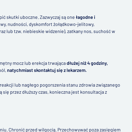
pić skutki uboczne. Zazwyczaj są one
łagodne i
owy, nudności, dyskomfort żołądkowo-jelitowy,
az lub tzw. niebieskie widzenie), zatkany nos, suchość w
mętny mocz lub erekcja trwająca
dłużej niż 4 godziny,
ból,
natychmiast skontaktuj się z lekarzem.
 reakcji lub nagłego pogorszenia stanu zdrowia związanego
się przez dłuższy czas, konieczna jest konsultacja z
iu. Chronić przed wilgocią. Przechowywać poza zasięgiem