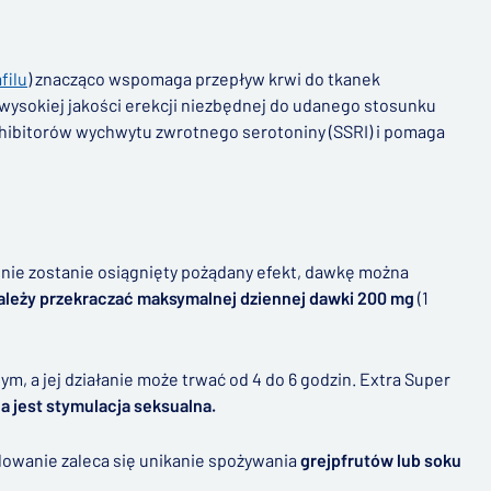
filu
) znacząco wspomaga przepływ krwi do tkanek
i wysokiej jakości erekcji niezbędnej do udanego stosunku
nhibitorów wychwytu zwrotnego serotoniny (SSRI) i pomaga
i nie zostanie osiągnięty pożądany efekt, dawkę można
ależy przekraczać maksymalnej dziennej dawki 200 mg
(1
m, a jej działanie może trwać od 4 do 6 godzin. Extra Super
a jest stymulacja seksualna.
owanie zaleca się unikanie spożywania
grejpfrutów lub soku