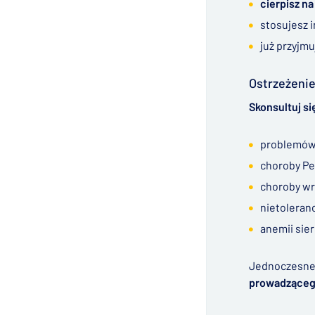
cierpisz n
stosujesz i
już przyjmu
Ostrzeżeni
Skonsultuj si
problemów
choroby Pe
choroby wr
nietoleranc
anemii sie
Jednoczesne
prowadząceg