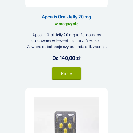
Apcalis Oral Jelly 20 mg
w magazynie
Apcalis Oral Jelly 20 mg to żel doustny
stosowany w leczeniu zaburzeń erekcji.
Zawiera substancję czynną tadalafil, znaną z
oryginalnego produktu Cialis (dlatego leki
Od 140,00 zł
zawierające tadalafil często określane są jako
generyki Cialis).
Kupić