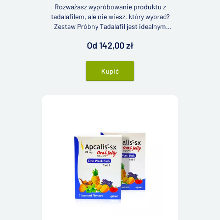
Rozważasz wypróbowanie produktu z
tadalafilem, ale nie wiesz, który wybrać?
Zestaw Próbny Tadalafil jest idealnym
rozwiązaniem w takiej sytuacji. Zawiera
Od 142,00 zł
próbki naszych najlepiej sprzedających się
produktów z tadalafilem, dzięki czemu łatwo
odkryjesz, który z nich najlepiej Ci odpowiada.
Kupić