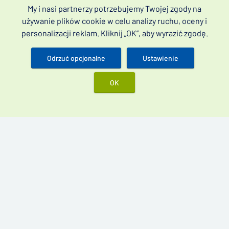
My i nasi partnerzy potrzebujemy Twojej zgody na
Ochrona prywatności
używanie plików cookie w celu analizy ruchu, oceny i
personalizacji reklam. Kliknij „OK”, aby wyrazić zgodę.
Najlepsze produkty
Vidalista 60 mg
Odrzuć opcjonalne
Ustawienie
Cenforce 200 mg
OK
Kamagra Oral Jelly 100 mg
Kamagra Gold 100 mg
Leki na zaburzenia erekcji bez recepty (często poszukiwane
jako leki na zaburzenia erekcji bez recepty) i przedwczesny
wytrysk.