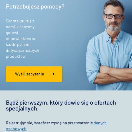
Potrzebujesz pomocy?
Skontaktuj się z
nami. Jesteśmy
gotowi
odpowiedzieć na
każde pytanie
dotyczące naszych
produktów.
Wyślij zapytanie
Bądź pierwszym, który dowie się o ofertach
specjalnych.
Rejestrując się, wyrażasz zgodę na przetwarzanie
danych
osobowych
.