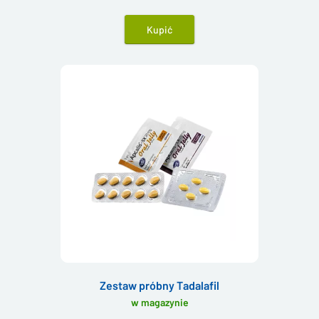
produktów z sildenafilem i tadalafilem, dzięki
czemu możesz łatwo sprawdzić, który
Kupić
produkt działa najlepiej dla Ciebie.
Zestaw próbny Tadalafil
w magazynie