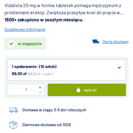
Vidalista 20 mg w formie tabletek pomaga mężczyznom z
problemami erekcji. Zwiększa przepływ krwi do prącia w
połączeniu ze stymulacją seksualną, co skutkuje dłużej
1600+ zakupiono w zeszłym miesiącu.
trwającą erekcją. Jest to generyk Cialisu, pełnoprawny
Dodatkowe informacje
zamiennik, zawierający substancję czynną tadalafil.
Opcje dostawy
w magazynie
1 opakowanie: (10 sztuk)
89,00 zł
(89,00 zł / opak.)
+
wybrać
-
Dostawa w ciągu 3-5 dni roboczych
Darmowa dostawa od 100€