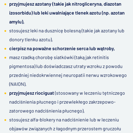
przyjmujesz azotany (takie jak nitrogliceryna, diazotan
izosorbidu) lub leki uwalniające tlenek azotu (np. azotan
amylu),
stosujesz leki na dusznicę bolesną (takie jak azotany lub
donory tlenku azotu),
cierpisz na poważne schorzenie serca lub wątroby,
masz rzadką chorobę siatkówki (taką jak retinitis
pigmentosa) lub doświadczasz utraty wzroku z powodu
przedniej niedokrwiennej neuropatii nerwu wzrokowego
(NAION),
przyjmujesz riociguat
(stosowany w leczeniu tętniczego
nadciśnienia płucnego i przewlekłego zakrzepowo-
zatorowego nadciśnienia płucnego),
stosujesz alfa-blokery na nadciśnienie lub w leczeniu
objawów związanych z łagodnym przerostem gruczołu