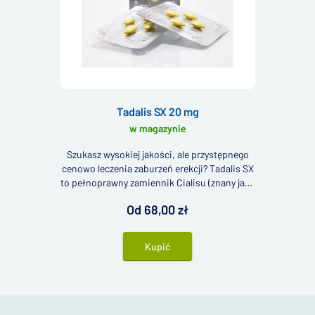
Tadalis SX 20 mg
w magazynie
Szukasz wysokiej jakości, ale przystępnego
cenowo leczenia zaburzeń erekcji? Tadalis SX
to pełnoprawny zamiennik Cialisu (znany jako
generyk Cialis) stosowany w leczeniu
Od 68,00 zł
zaburzeń erekcji.
Kupić