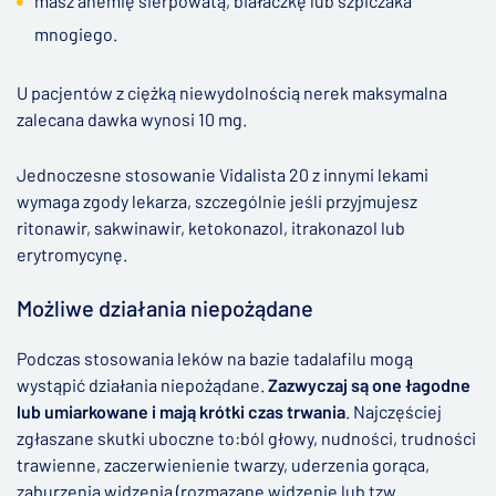
masz anemię sierpowatą, białaczkę lub szpiczaka
mnogiego.
U pacjentów z ciężką niewydolnością nerek maksymalna
zalecana dawka wynosi 10 mg.
Jednoczesne stosowanie Vidalista 20 z innymi lekami
wymaga zgody lekarza, szczególnie jeśli przyjmujesz
ritonawir, sakwinawir, ketokonazol, itrakonazol lub
erytromycynę.
Możliwe działania niepożądane
Podczas stosowania leków na bazie tadalafilu mogą
wystąpić działania niepożądane.
Zazwyczaj są one łagodne
lub umiarkowane i mają krótki czas trwania
. Najczęściej
zgłaszane skutki uboczne to:ból głowy, nudności, trudności
trawienne, zaczerwienienie twarzy, uderzenia gorąca,
zaburzenia widzenia (rozmazane widzenie lub tzw.