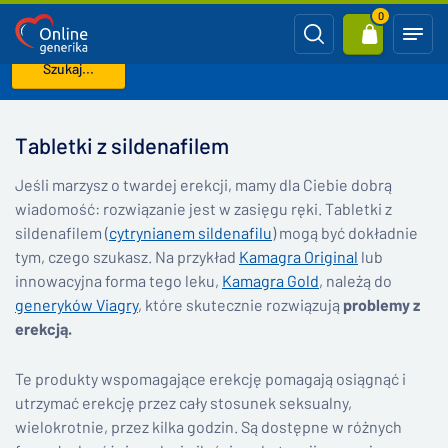
0
Szukaj...
Strona główna
Tabletki z sildenafilem
Tabletki z sildenafilem
Jeśli marzysz o twardej erekcji, mamy dla Ciebie dobrą
wiadomość: rozwiązanie jest w zasięgu ręki. Tabletki z
sildenafilem (
cytrynianem sildenafilu
) mogą być dokładnie
tym, czego szukasz. Na przykład
Kamagra Original
lub
innowacyjna forma tego leku,
Kamagra Gold
, należą do
generyków Viagry
, które skutecznie rozwiązują
problemy z
erekcją.
Te produkty wspomagające erekcję pomagają osiągnąć i
utrzymać erekcję przez cały stosunek seksualny,
wielokrotnie, przez kilka godzin. Są dostępne w różnych