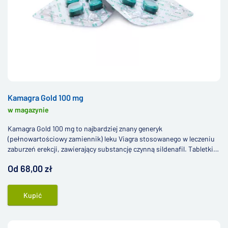
Kamagra Gold 100 mg
w magazynie
Kamagra Gold 100 mg to najbardziej znany generyk
(pełnowartościowy zamiennik) leku Viagra stosowanego w leczeniu
zaburzeń erekcji, zawierający substancję czynną sildenafil. Tabletki
są produkowane z wykorzystaniem najnowszych procesów
Od 68,00 zł
technologicznych w laboratoriach indyjskiej firmy farmaceutycznej
Ajanta Pharma Limited.
Kupić