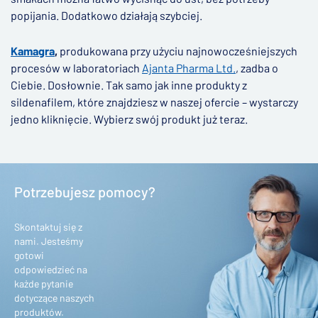
popijania. Dodatkowo działają szybciej.
Kamagra
,
produkowana przy użyciu najnowocześniejszych
procesów w laboratoriach
Ajanta Pharma Ltd.
, zadba o
Ciebie. Dosłownie. Tak samo jak inne produkty z
sildenafilem, które znajdziesz w naszej ofercie – wystarczy
jedno kliknięcie. Wybierz swój produkt już teraz.
Potrzebujesz pomocy?
Skontaktuj się z
nami. Jesteśmy
gotowi
odpowiedzieć na
każde pytanie
dotyczące naszych
produktów.