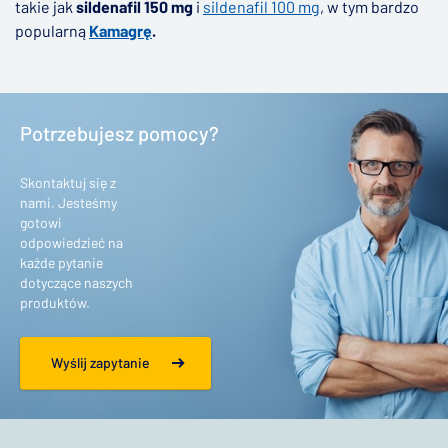
takie jak
sildenafil 150 mg
i
sildenafil 100 mg
, w tym bardzo
popularną
Kamagrę
.
Potrzebujesz pomocy?
Skontaktuj się z
nami. Jesteśmy
gotowi
odpowiedzieć na
każde pytanie
dotyczące naszych
produktów.
Wyślij zapytanie