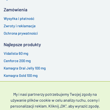
Zamówienia
Wysyłka i płatność
Zwroty i reklamacje
Ochrona prywatności
Najlepsze produkty
Vidalista 60 mg
Cenforce 200 mg
Kamagra Oral Jelly 100 mg
Kamagra Gold 100 mg
My i nasi partnerzy potrzebujemy Twojej zgody na
używanie plików cookie w celu analizy ruchu, oceny i
Leki na zaburzenia erekcji bez recepty (często poszukiwane
personalizacji reklam. Kliknij „OK”, aby wyrazić zgodę.
jako leki na zaburzenia erekcji bez recepty) i przedwczesny