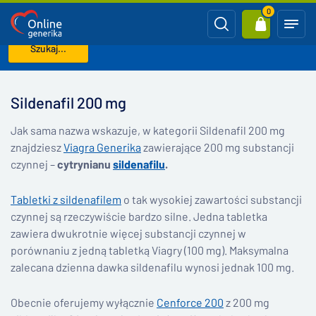
0
Szukaj...
Strona główna
Sildenafil 200 mg
Sildenafil 200 mg
Jak sama nazwa wskazuje, w kategorii Sildenafil 200 mg
znajdziesz
Viagra Generika
zawierające 200 mg substancji
czynnej –
cytrynianu
sildenafilu
.
Tabletki z sildenafilem
o tak wysokiej zawartości substancji
czynnej są rzeczywiście bardzo silne. Jedna tabletka
zawiera dwukrotnie więcej substancji czynnej w
porównaniu z jedną tabletką Viagry (100 mg). Maksymalna
zalecana dzienna dawka sildenafilu wynosi jednak 100 mg.
Obecnie oferujemy wyłącznie
Cenforce 200
z 200 mg