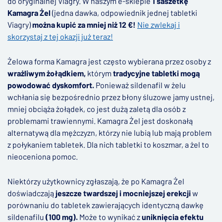
do oryginalnej Viagry. W naszym e-sklepie
1 saszetkę
Kamagra Żel
(jedna dawka, odpowiednik jednej tabletki
Viagry)
można kupić za mniej niż 12 €!
Nie zwlekaj i
skorzystaj z tej okazji już teraz!
Żelowa forma Kamagra jest często wybierana przez osoby z
wrażliwym żołądkiem,
którym
tradycyjne tabletki mogą
powodować dyskomfort.
Ponieważ sildenafil w żelu
wchłania się bezpośrednio przez błony śluzowe jamy ustnej,
mniej obciąża żołądek, co jest dużą zaletą dla osób z
problemami trawiennymi. Kamagra Żel jest doskonałą
alternatywą dla mężczyzn, którzy nie lubią lub mają problem
z połykaniem tabletek. Dla nich tabletki to koszmar, a żel to
nieoceniona pomoc.
Niektórzy użytkownicy zgłaszają, że po Kamagra Żel
doświadczają
jeszcze twardszej i mocniejszej erekcji
w
porównaniu do tabletek zawierających identyczną dawkę
sildenafilu
(100 mg).
Może to wynikać z
uniknięcia efektu