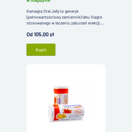
w magazynie
Kamagra Oral Jelly to generyk
(pełnowartościowy zamiennik) leku Viagra
stosowanego w leczeniu zaburzeń erekcji,
zawierający tę samą substancję czynną –
Od 105,00 zł
sildenafil.
Kupić