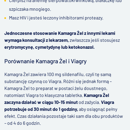
Cierpisz na anemię sierpowatokrwinkową, białaczkę lub
szpiczaka mnogiego.
Masz HIV i jesteś leczony inhibitorami proteazy.
Jednoczesne stosowanie Kamagra Żel z innymi lekami
wymaga konsultacji z lekarzem,
zwłaszcza jeśli stosujesz
erytromycynę, cymetydynę lub ketokonazol.
Porównanie Kamagra Żel i Viagry
Kamagra Żel zawiera 100 mg sildenafilu, czyli tę samą
substancję czynną co Viagra. Różni się jednak formą –
Kamagra Żel to preparat w postaci żelu doustnego,
natomiast Viagra to klasyczna tabletka.
Kamagra Żel
zaczyna działać w ciągu 10-15 minut
od zażycia.
Viagra
potrzebuje od 30 minut do 1 godziny,
aby osiągnąć pełny
efekt. Czas działania pozostaje taki sam dla obu produktów
– od 4 do 6 godzin.