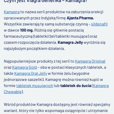
Czym jest Viagra Generika – Kamagra?
Kamagra
to nazwa serii produktów na zaburzenia erekcji
opracowanych przez indyjską firmę
Ajanta Pharma.
Wszystkie zawierają tę samą substancję czynną –
sildenafil
w dawce
100 mg.
Różnią się głównie postacią
farmaceutyczną (tabletki/żel/tabletki musujące) oraz
czasem rozpoczęcia działania.
Kamagra Jelly
wyróżnia się
najszybszym początkiem działania.
Najpopularniejsze produkty z tej serii to
Kamagra Original
oraz
Kamagra Gold
– oba w postaci klasycznych tabletek, a
także
Kamagra Oral Jelly
w formie żelu (wygodne
jednorazowe saszetki). Kamagrę można również kupić w
formie
tabletek musujących
lub
tabletek do żucia
(
Kamagra
Chewable
).
Wśród produktów Kamagra dostępny jest również specjalny
wariant, który nie tylko wspomaga osiągnięcie i utrzymanie