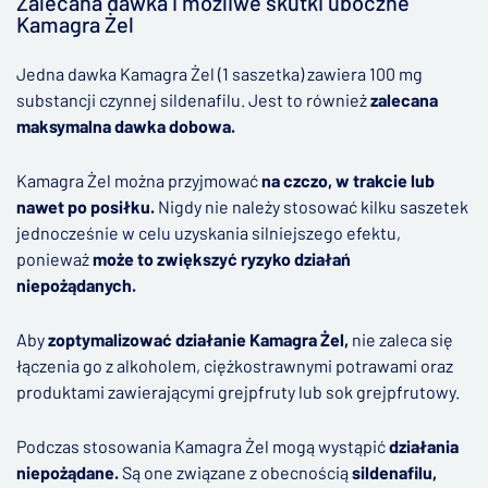
Zalecana dawka i możliwe skutki uboczne
Kamagra Żel
Jedna dawka Kamagra Żel (1 saszetka) zawiera 100 mg
substancji czynnej sildenafilu. Jest to również
zalecana
maksymalna dawka dobowa.
Kamagra Żel można przyjmować
na czczo, w trakcie lub
nawet po posiłku.
Nigdy nie należy stosować kilku saszetek
jednocześnie w celu uzyskania silniejszego efektu,
ponieważ
może to zwiększyć ryzyko działań
niepożądanych.
Aby
zoptymalizować działanie Kamagra Żel,
nie zaleca się
łączenia go z alkoholem, ciężkostrawnymi potrawami oraz
produktami zawierającymi grejpfruty lub sok grejpfrutowy.
Podczas stosowania Kamagra Żel mogą wystąpić
działania
niepożądane.
Są one związane z obecnością
sildenafilu,