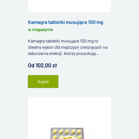
Kamagra tabletki musujące 100 mg
w magazynie
Kamagra tabletki musujące 100 mg to
idealny wybór dla mężczyzn cierpiących na
zaburzenia erekcji, którzy poszukują
alternatywy dla tradycyjnych tabletek z
Od 102,00 zł
sildenafilem.
Kupić