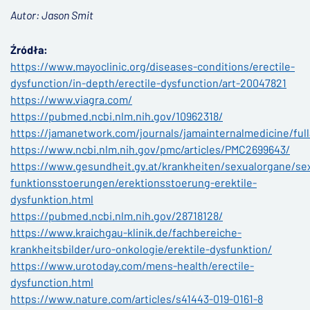
Autor: Jason Smit
Źródła:
https://www.mayoclinic.org/diseases-conditions/erectile-
dysfunction/in-depth/erectile-dysfunction/art-20047821
https://www.viagra.com/
https://pubmed.ncbi.nlm.nih.gov/10962318/
https://jamanetwork.com/journals/jamainternalmedicine/fulla
https://www.ncbi.nlm.nih.gov/pmc/articles/PMC2699643/
https://www.gesundheit.gv.at/krankheiten/sexualorgane/sex
funktionsstoerungen/erektionsstoerung-erektile-
dysfunktion.html
https://pubmed.ncbi.nlm.nih.gov/28718128/
https://www.kraichgau-klinik.de/fachbereiche-
krankheitsbilder/uro-onkologie/erektile-dysfunktion/
https://www.urotoday.com/mens-health/erectile-
dysfunction.html
https://www.nature.com/articles/s41443-019-0161-8