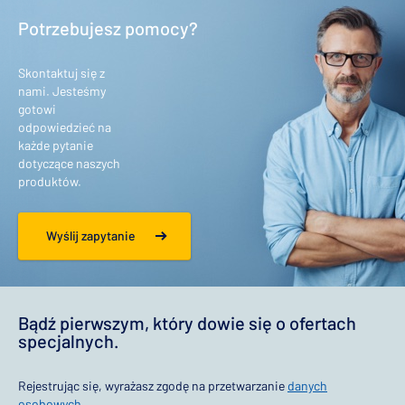
Potrzebujesz pomocy?
Skontaktuj się z
nami. Jesteśmy
gotowi
odpowiedzieć na
każde pytanie
dotyczące naszych
produktów.
Wyślij zapytanie
Bądź pierwszym, który dowie się o ofertach
specjalnych.
Rejestrując się, wyrażasz zgodę na przetwarzanie
danych
osobowych
.