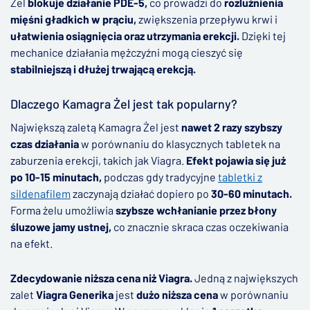
Żel
blokuje działanie PDE-5,
co prowadzi do
rozluźnienia
mięśni gładkich w prąciu,
zwiększenia przepływu krwi i
ułatwienia osiągnięcia oraz utrzymania erekcji.
Dzięki tej
mechanice działania mężczyźni mogą cieszyć się
stabilniejszą i dłużej trwającą erekcją.
Dlaczego Kamagra Żel jest tak popularny?
Największą zaletą Kamagra Żel jest
nawet 2 razy szybszy
czas działania
w porównaniu do klasycznych tabletek na
zaburzenia erekcji, takich jak Viagra.
Efekt pojawia się już
po 10-15 minutach,
podczas gdy tradycyjne
tabletki z
sildenafilem
zaczynają działać dopiero po
30-60 minutach.
Forma żelu umożliwia
szybsze wchłanianie przez błony
śluzowe jamy ustnej,
co znacznie skraca czas oczekiwania
na efekt.
Zdecydowanie niższa cena niż Viagra.
Jedną z największych
zalet
Viagra Generika
jest
dużo niższa cena
w porównaniu