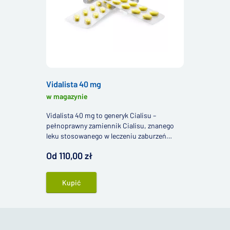
Vidalista 40 mg
w magazynie
Vidalista 40 mg to generyk Cialisu –
pełnoprawny zamiennik Cialisu, znanego
leku stosowanego w leczeniu zaburzeń
erekcji u mężczyzn. Ten preparat zawiera 40
Od 110,00 zł
mg substancji czynnej tadalafil.
Kupić