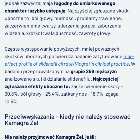
jednak zazwyczaj mają
łagodny do umiarkowanego
charakter i szybko ustępują.
Najczęściej zgłaszane skutki
uboczne to: ból głowy, nudności, problemy trawienne,
zaczerwienienie twarzy, uderzenia gorąca, zaburzenia
widzenia, krótkotrwała duszność, zawroty głowy.
Częste występowanie powyższych, mniej poważnych
skutków ubocznych potwierdza badanie zatytułowane
Side-
effect profile of sildenafil citrate (Viagra) in clinical practice
. W
badaniu przeprowadzonym na
grupie 256 mężczyzn
analizowano skutki działania sildenafilu.
Najczęściej
zgłaszane efekty uboczne to:
zaczerwienienie skóry –
30,8%, ból głowy – 25,4%, zatkany nos – 18,7%, zgaga –
10,5%.
Przeciwwskazania – kiedy nie należy stosować
Kamagra Żel
Nie należy przyjmować Kamagra Żel, jeśli: