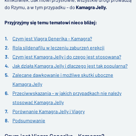
do Rzymu, a w tym przypadku – do
Kamagra Jelly.
Przyjrzyjmy się temu tematowi nieco bliżej:
Czym jest Viagra Generika – Kamagra?
Rola sildenafilu w leczeniu zaburzeń erekcji
Czym jest Kamagra Jelly i do czego jest stosowana?
Jak działa Kamagra Jelly i dlaczego jest tak popularna?
Zalecane dawkowanie i możliwe skutki uboczne
Kamagra Jelly
Przeciwwskazania – w jakich przypadkach nie należy
stosować Kamagra Jelly
Porównanie Kamagra Jelly i Viagry
Podsumowanie