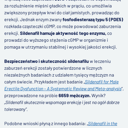
za rozluźnienie mięśni gładkich w prąciu, co umożliwia
zwiększony przepływ krwi do ciał jamistych, prowadząc do
erekcji. Jednak enzym zwany
fosfodiesterazą typu 5 (PDE5)
rozkłada cząsteczki cGMP, co może powodować zaburzenia
erekcji.
Sildenafil hamuje aktywność tego enzymu,
co
prowadzi do wyższego stężenia cGMP w organizmie i
pomaga w utrzymaniu stabilnej i wysokiej jakości erekcji.
Bezpieczeństwo i skuteczność sildenafilu
w leczeniu
zaburzeń erekcji zostały potwierdzone w licznych
niezależnych badaniach z udziałem tysięcy mężczyzn na
całym świecie. Przykładem jest badanie „
Sildenafil for Male
Erectile Dysfunction – A Systematic Review and Meta-analysis
”,
przeprowadzone na próbie
6659 mężczyzn.
Wynik?
„Sildenafil skutecznie wspomaga erekcję i jest na ogół dobrze
tolerowany”.
Podobne wnioski płyną z innego badania: „
Sildenafil in the